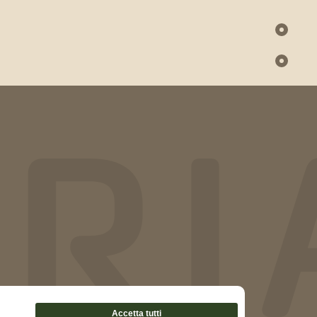
RI
o
e
Accetta tutti