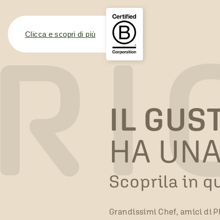
RI
Clicca e scopri di più
IL
GUST
HA UNA
Scoprila in q
Grandissimi Chef, amici di Pl